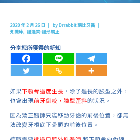
2020 年 2 月 26 日
by
Drrabbit 瑞比牙醫
知識庫
隱適美-隱形矯正
分享您所獲得的新知
如果
下顎骨過度生長
，除了過長的臉型之外，
也會出現
前牙倒咬，臉型歪斜
的狀況。
因為矯正醫師只能移動牙齒的前後位置，卻無
法改變牙根底下骨頭的前後位置。
這時需要
透過口腔外科醫師
將下顎骨向內縮