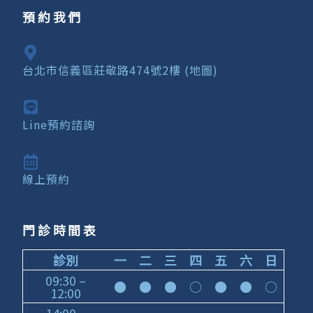
預約我們
台北市信義區莊敬路474號2樓 (地圖)
Line預約諮詢
線上預約
門診時間表
診別
一
二
三
四
五
六
日
09:30 –
●
●
●
○
●
●
○
12:00