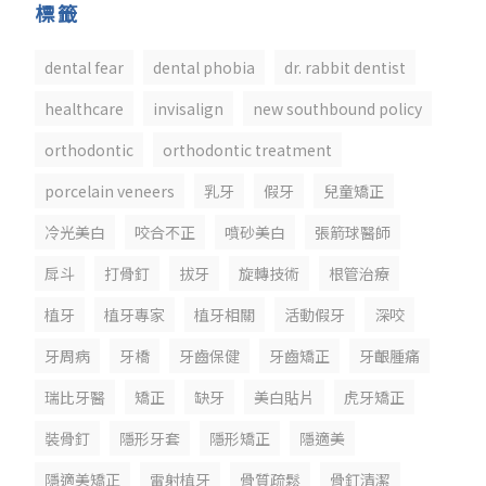
標籤
dental fear
dental phobia
dr. rabbit dentist
healthcare
invisalign
new southbound policy
orthodontic
orthodontic treatment
porcelain veneers
乳牙
假牙
兒童矯正
冷光美白
咬合不正
噴砂美白
張箭球醫師
戽斗
打骨釘
拔牙
旋轉技術
根管治療
植牙
植牙專家
植牙相關
活動假牙
深咬
牙周病
牙橋
牙齒保健
牙齒矯正
牙齦腫痛
瑞比牙醫
矯正
缺牙
美白貼片
虎牙矯正
裝骨釘
隱形牙套
隱形矯正
隱適美
隱適美矯正
雷射植牙
骨質疏鬆
骨釘清潔