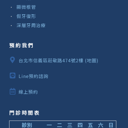
顯微根管
假牙復形
深層牙周治療
預約我們
台北市信義區莊敬路474號2樓 (地圖)
Line預約諮詢
線上預約
門診時間表
診別
一
二
三
四
五
六
日