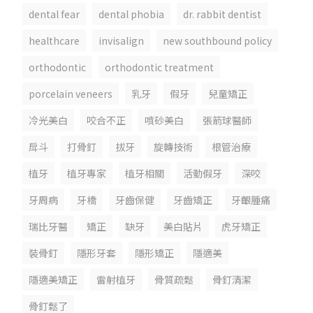
dental fear
dental phobia
dr. rabbit dentist
healthcare
invisalign
new southbound policy
orthodontic
orthodontic treatment
porcelain veneers
乳牙
假牙
兒童矯正
冷光美白
咬合不正
噴砂美白
張箭球醫師
戽斗
打骨釘
拔牙
旋轉技術
根管治療
植牙
植牙專家
植牙相關
活動假牙
深咬
牙周病
牙橋
牙齒保健
牙齒矯正
牙齦腫痛
瑞比牙醫
矯正
缺牙
美白貼片
虎牙矯正
裝骨釘
隱形牙套
隱形矯正
隱適美
隱適美矯正
雷射植牙
骨質疏鬆
骨釘清潔
骨釘鬆了