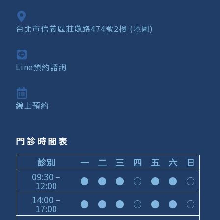
台北市信義區莊敬路474號2樓 (地圖)
Line預約諮詢
線上預約
門診時間表
診別
一
二
三
四
五
六
日
09:30 –
●
●
●
○
●
●
○
12:00
14:00 –
●
●
●
○
●
●
○
17:00