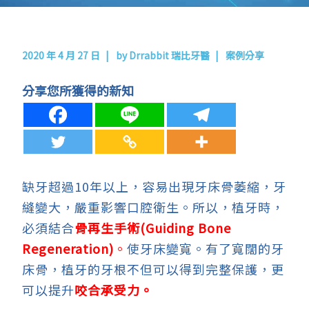
2020 年 4 月 27 日
by
Drrabbit 瑞比牙醫
案例分享
分享您所獲得的新知
缺牙超過10年以上，容易出現牙床骨萎縮，牙
縫變大
，
嚴重影響口腔衛生
。
所以
，
植牙時
，
必須結合
骨再生手術
(Guiding Bone
Regeneration)
。
使牙床變寬
。
有了寬闊的牙
床骨，植牙的牙根不但可以得到完整保護，更
可以提升
咬合承受力。