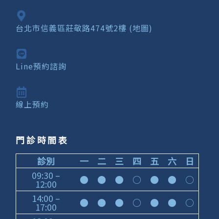
台北市信義區莊敬路474號2樓 (地圖)
Line預約諮詢
線上預約
門診時間表
診別
一
二
三
四
五
六
日
09:30 –
●
●
●
○
●
●
○
12:00
14:00 –
●
●
●
○
●
●
○
17:00