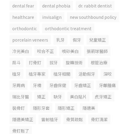
dental fear
dental phobia
dr. rabbit dentist
healthcare
invisalign
new southbound policy
orthodontic
orthodontic treatment
porcelain veneers
乳牙
假牙
兒童矯正
冷光美白
咬合不正
噴砂美白
張箭球醫師
戽斗
打骨釘
拔牙
旋轉技術
根管治療
植牙
植牙專家
植牙相關
活動假牙
深咬
牙周病
牙橋
牙齒保健
牙齒矯正
牙齦腫痛
瑞比牙醫
矯正
缺牙
美白貼片
虎牙矯正
裝骨釘
隱形牙套
隱形矯正
隱適美
隱適美矯正
雷射植牙
骨質疏鬆
骨釘清潔
骨釘鬆了