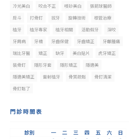
冷光美白
咬合不正
噴砂美白
張箭球醫師
戽斗
打骨釘
拔牙
旋轉技術
根管治療
植牙
植牙專家
植牙相關
活動假牙
深咬
牙周病
牙橋
牙齒保健
牙齒矯正
牙齦腫痛
瑞比牙醫
矯正
缺牙
美白貼片
虎牙矯正
裝骨釘
隱形牙套
隱形矯正
隱適美
隱適美矯正
雷射植牙
骨質疏鬆
骨釘清潔
骨釘鬆了
門診時間表
診別
一
二
三
四
五
六
日