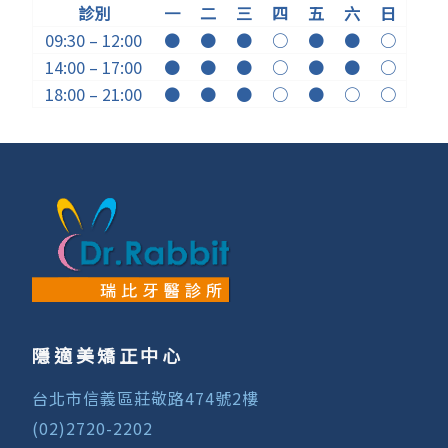
診別
一
二
三
四
五
六
日
09:30 – 12:00
●
●
●
○
●
●
○
14:00 – 17:00
●
●
●
○
●
●
○
18:00 – 21:00
●
●
●
○
●
○
○
隱適美矯正中心
台北市信義區莊敬路474號2樓
(02)2720-2202