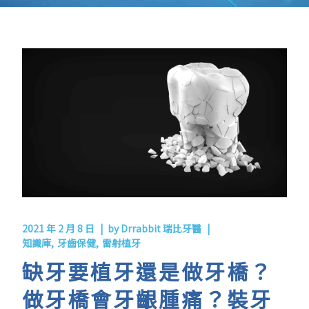
2021 年 2 月 8 日
by
Drrabbit 瑞比牙醫
知識庫
牙齒保健
雷射植牙
缺牙要植牙還是做牙橋？
做牙橋會牙齦腫痛？裝牙