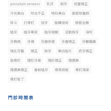
porcelain veneers
乳牙
假牙
兒童矯正
冷光美白
咬合不正
噴砂美白
張箭球醫師
戽斗
打骨釘
拔牙
旋轉技術
根管治療
植牙
植牙專家
植牙相關
活動假牙
深咬
牙周病
牙橋
牙齒保健
牙齒矯正
牙齦腫痛
瑞比牙醫
矯正
缺牙
美白貼片
虎牙矯正
裝骨釘
隱形牙套
隱形矯正
隱適美
隱適美矯正
雷射植牙
骨質疏鬆
骨釘清潔
骨釘鬆了
門診時間表