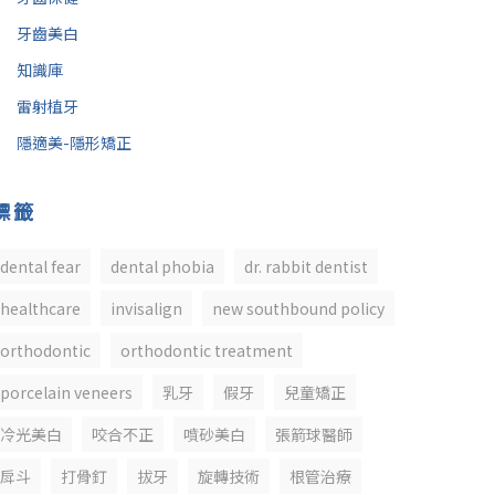
牙齒美白
知識庫
雷射植牙
隱適美-隱形矯正
標籤
dental fear
dental phobia
dr. rabbit dentist
healthcare
invisalign
new southbound policy
orthodontic
orthodontic treatment
porcelain veneers
乳牙
假牙
兒童矯正
冷光美白
咬合不正
噴砂美白
張箭球醫師
戽斗
打骨釘
拔牙
旋轉技術
根管治療