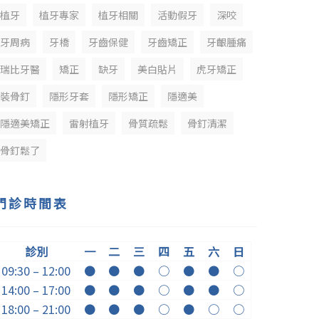
植牙
植牙專家
植牙相關
活動假牙
深咬
牙周病
牙橋
牙齒保健
牙齒矯正
牙齦腫痛
瑞比牙醫
矯正
缺牙
美白貼片
虎牙矯正
裝骨釘
隱形牙套
隱形矯正
隱適美
隱適美矯正
雷射植牙
骨質疏鬆
骨釘清潔
骨釘鬆了
門診時間表
診別
一
二
三
四
五
六
日
09:30 – 12:00
●
●
●
○
●
●
○
14:00 – 17:00
●
●
●
○
●
●
○
18:00 – 21:00
●
●
●
○
●
○
○