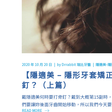
2020 年 10 月 20 日
by
Drrabbit 瑞比牙醫
隱適美-隱
【隱適美 – 隱形牙套
釘？（上篇）
戴隱適美何時要打骨釘？戴到大概第15副時
們要讓妳後面牙齒開始移動，所以我們今天要
READ MORE