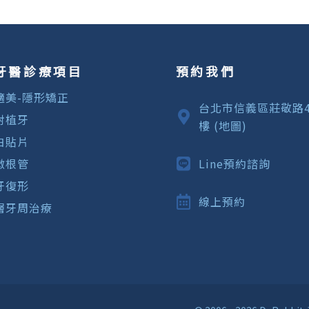
牙醫診療項目
預約我們
適美-隱形矯正
台北市信義區莊敬路4
射植牙
樓 (地圖)
白貼片
微根管
Line預約諮詢
牙復形
線上預約
層牙周治療