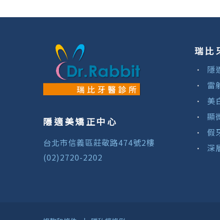
瑞比
隱
雷
美
顯
隱適美矯正中心
假
台北市信義區莊敬路474號2樓
深
(02)2720-2202