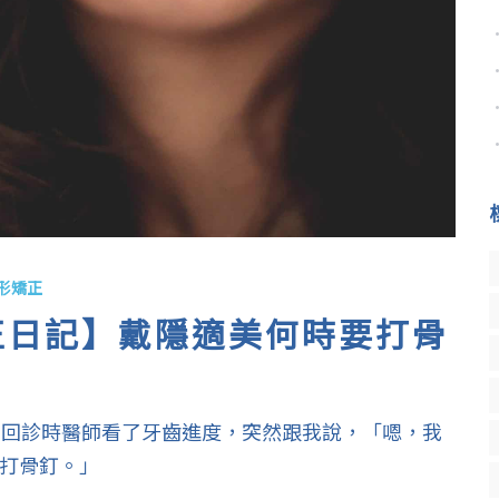
形矯正
矯正日記】戴隱適美何時要打骨
，回診時醫師看了牙齒進度，突然跟我說，「嗯，我
打骨釘。」