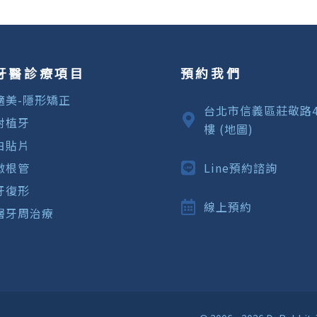
牙醫診療項目
預約我們
適美-隱形矯正
台北市信義區莊敬路4
射植牙
樓 (地圖)
白貼片
微根管
Line預約諮詢
牙復形
線上預約
層牙周治療