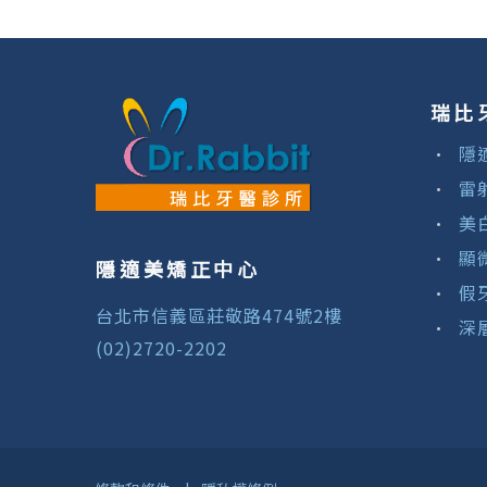
瑞比
隱
雷
美
顯
隱適美矯正中心
假
台北市信義區莊敬路474號2樓
深
(02)2720-2202