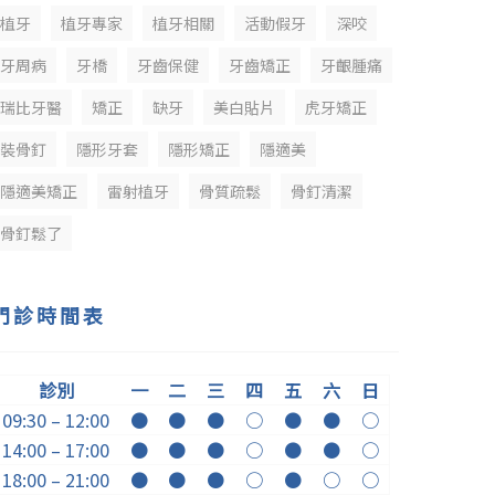
植牙
植牙專家
植牙相關
活動假牙
深咬
牙周病
牙橋
牙齒保健
牙齒矯正
牙齦腫痛
瑞比牙醫
矯正
缺牙
美白貼片
虎牙矯正
裝骨釘
隱形牙套
隱形矯正
隱適美
隱適美矯正
雷射植牙
骨質疏鬆
骨釘清潔
骨釘鬆了
門診時間表
診別
一
二
三
四
五
六
日
09:30 – 12:00
●
●
●
○
●
●
○
14:00 – 17:00
●
●
●
○
●
●
○
18:00 – 21:00
●
●
●
○
●
○
○