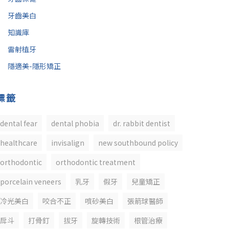
牙齒美白
知識庫
雷射植牙
隱適美-隱形矯正
標籤
dental fear
dental phobia
dr. rabbit dentist
healthcare
invisalign
new southbound policy
orthodontic
orthodontic treatment
porcelain veneers
乳牙
假牙
兒童矯正
冷光美白
咬合不正
噴砂美白
張箭球醫師
戽斗
打骨釘
拔牙
旋轉技術
根管治療