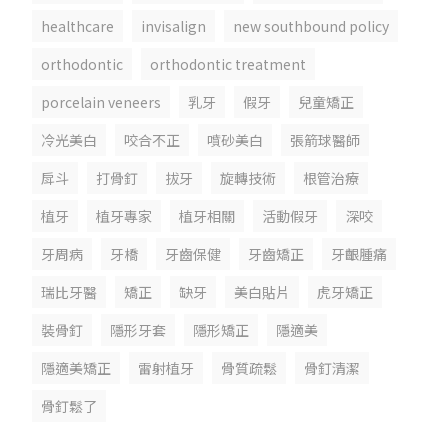
healthcare
invisalign
new southbound policy
orthodontic
orthodontic treatment
porcelain veneers
乳牙
假牙
兒童矯正
冷光美白
咬合不正
噴砂美白
張箭球醫師
戽斗
打骨釘
拔牙
旋轉技術
根管治療
植牙
植牙專家
植牙相關
活動假牙
深咬
牙周病
牙橋
牙齒保健
牙齒矯正
牙齦腫痛
瑞比牙醫
矯正
缺牙
美白貼片
虎牙矯正
裝骨釘
隱形牙套
隱形矯正
隱適美
隱適美矯正
雷射植牙
骨質疏鬆
骨釘清潔
骨釘鬆了