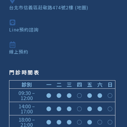
台北市信義區莊敬路474號2樓 (地圖)
Line預約諮詢
線上預約
門診時間表
診別
一
二
三
四
五
六
日
09:30 –
●
●
●
○
●
●
○
12:00
14:00 –
●
●
●
○
●
●
○
17:00
18:00 –
●
●
●
○
●
○
○
21:00