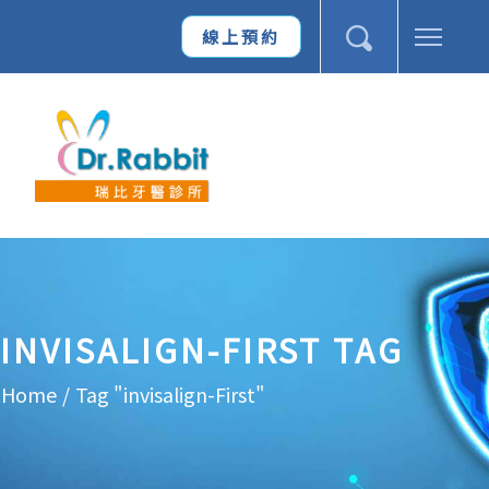
線上預約
INVISALIGN-FIRST TAG
Home
/
Tag "invisalign-First"