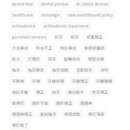
dental fear
dental phobia
dr. rabbit dentist
healthcare
invisalign
new southbound policy
orthodontic
orthodontic treatment
porcelain veneers
乳牙
假牙
兒童矯正
冷光美白
咬合不正
噴砂美白
張箭球醫師
戽斗
打骨釘
拔牙
旋轉技術
根管治療
植牙
植牙專家
植牙相關
活動假牙
深咬
牙周病
牙橋
牙齒保健
牙齒矯正
牙齦腫痛
瑞比牙醫
矯正
缺牙
美白貼片
虎牙矯正
裝骨釘
隱形牙套
隱形矯正
隱適美
隱適美矯正
雷射植牙
骨質疏鬆
骨釘清潔
骨釘鬆了