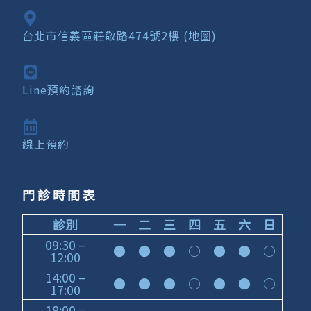
台北市信義區莊敬路474號2樓 (地圖)
Line預約諮詢
線上預約
門診時間表
診別
一
二
三
四
五
六
日
09:30 –
●
●
●
○
●
●
○
12:00
14:00 –
●
●
●
○
●
●
○
17:00
18:00 –