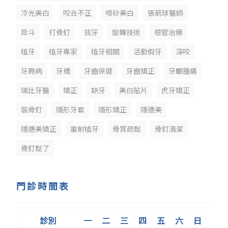
冷光美白
咬合不正
噴砂美白
張箭球醫師
戽斗
打骨釘
拔牙
旋轉技術
根管治療
植牙
植牙專家
植牙相關
活動假牙
深咬
牙周病
牙橋
牙齒保健
牙齒矯正
牙齦腫痛
瑞比牙醫
矯正
缺牙
美白貼片
虎牙矯正
裝骨釘
隱形牙套
隱形矯正
隱適美
隱適美矯正
雷射植牙
骨質疏鬆
骨釘清潔
骨釘鬆了
門診時間表
診別
一
二
三
四
五
六
日